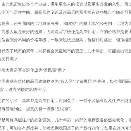
，由此也诞生出多个产业链，吸引更多人的投资以及更多企业的入驻。所
公空间与居住空间。超高层住宅以及超高层的写字楼在这些城市也随处可
盖越高，还有我国的土地政策有关，我国实行的是土地的公有制，土地为
，高楼大厦是最好的选择，无论是写字楼还是高层住宅，它的价格都是要
的位置划分不同的价格等级，一般来说楼层越高，价格相对越贵，但顶楼
厦代表了城市的繁华，同样也会见证城市的变迁，几十年后，可能会出现
会怎样呢？
高楼大厦是否会退化成为“贫民窟”呢？
美国家就有曾经的高层建筑物沦为“穷人区”与“贫民窟”的先例，如今我国
全感”，过高的楼层影响生活。
现在的小区，基本都是高层住宅，时间久了，一些小区物业以及住户不能用
没有管理到位，那真的有一点像“贫民窟”。
梯是每栋高层住户的必备设施，几十年后，内部的电梯设备必然会老化，电
况下，可能会有所改善，但考虑到我国房子的产权有70年，如果在这70