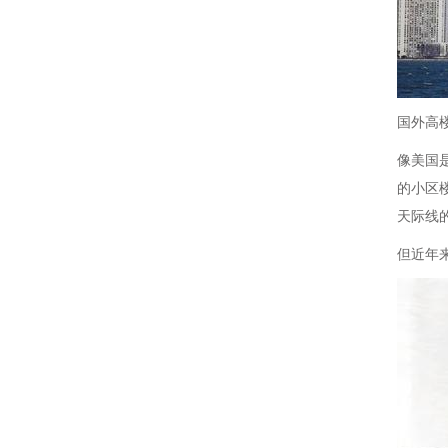
国外高
像美国
的小区
天际线
但近年