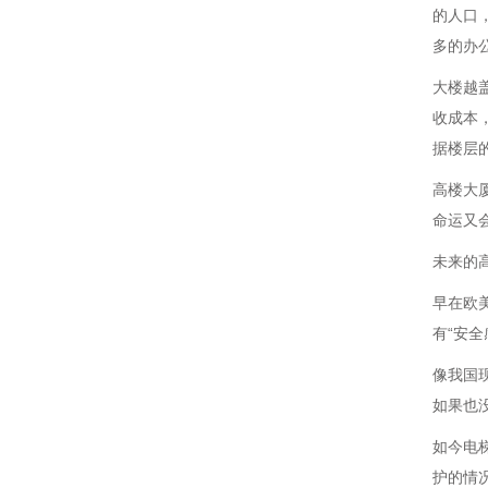
的人口
多的办
大楼越
收成本
据楼层
高楼大
命运又
未来的
早在欧
有“安
像我国
如果也
如今电
护的情