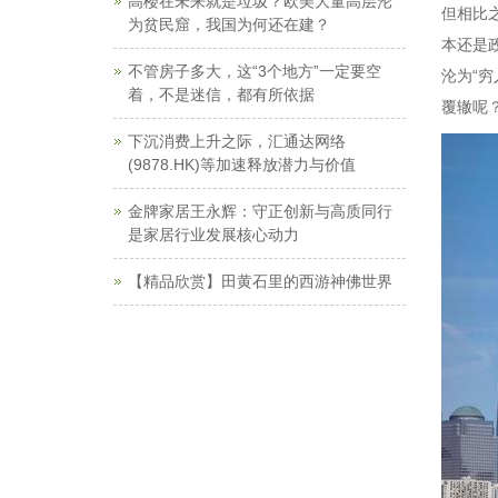
高楼在未来就是垃圾？欧美大量高层沦
但相比
为贫民窟，我国为何还在建？
本还是
不管房子多大，这“3个地方”一定要空
沦为“
着，不是迷信，都有所依据
覆辙呢
下沉消费上升之际，汇通达网络
(9878.HK)等加速释放潜力与价值
金牌家居王永辉：守正创新与高质同行
是家居行业发展核心动力
【精品欣赏】田黄石里的西游神佛世界