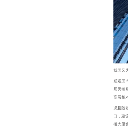
我国又
反观国
居民楼
高层相
况且随
口，建
楼大厦