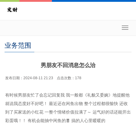
Toggl
navig
业务范围
男朋友不回消息怎么治
发布日期：2024-08-11 21:23 点击次数：178
有时候男朋友忙了会忘记回复我 我一般都《礼貌又委婉》地提醒他
就说我态度好不好吧！ 最近还在闲鱼出物 整个过程都很愉快 还收
到了买家送的小红花 一整个情绪价值拉满了～ 运气好的话还能开出
彩蛋哦！！ 有机会能抽中闲鱼的🧧 搞的人心里暖暖的